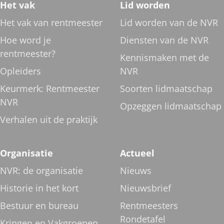
Footer
Het vak
Lid worden
navigatie
Het vak van rentmeester
Lid worden van de NVR
Hoe word je
Diensten van de NVR
rentmeester?
Kennismaken met de
Opleiders
NVR
Keurmerk: Rentmeester
Soorten lidmaatschap
NVR
Opzeggen lidmaatschap
Verhalen uit de praktijk
Organisatie
Actueel
NVR: de organisatie
Nieuws
Historie in het kort
Nieuwsbrief
Bestuur en bureau
Rentmeesters
Rondetafel
Kringen en Vakgroepen