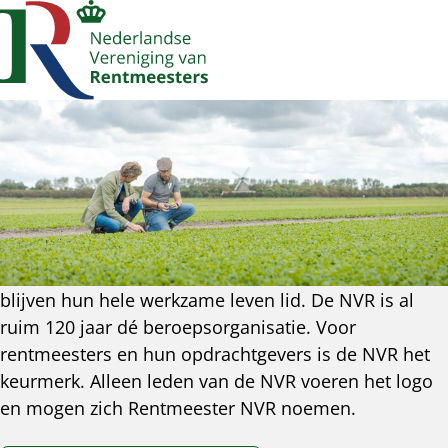
Account
Op
Zoek
me
navigatie
De NVR van nu
Profiel van de landelijke beroepsorganisatie:
Professionele rentmeesters in ons land zijn
doorgaans lid van de Koninklijke Nederlandse
Vereniging van Rentmeesters (NVR) en de meesten
blijven hun hele werkzame leven lid. De NVR is al
ruim 120 jaar dé beroepsorganisatie. Voor
rentmeesters en hun opdrachtgevers is de NVR het
keurmerk. Alleen leden van de NVR voeren het logo
en mogen zich Rentmeester NVR noemen.