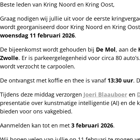
Beste leden van Kring Noord en Kring Oost,
Graag nodigen wij jullie uit voor de eerste kringverg
wordt georganiseerd door Kring Noord en Kring Oost.
woensdag 11 februari 2026
.
De bijeenkomst wordt gehouden bij
De Mol
, aan de
Zwolle
. Er is parkeergelegenheid voor circa 80 auto’s
wordt verzocht te carpoolen.
De ontvangst met koffie en thee is vanaf
13:30 uur
. 
Tijdens deze middag verzorgen
Joeri Blaauboer
en
D
presentatie over kunstmatige intelligentie (AI) en de
bieden voor ons vakgebied.
Aanmelden kan tot en met
3 februari 2026
.
Wij hopen velen van jullie op 11 februari te mogen 