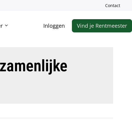
Meta
Contact
Zoe
navigatie
Secundaire
Account
r
Inloggen
Vind je Rentmeester
navigatie
navigatie
zamenlijke