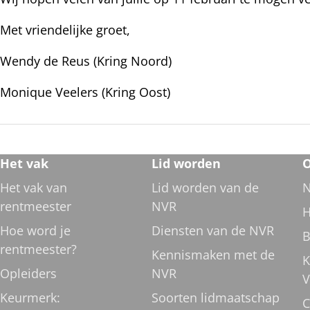
Met vriendelijke groet,
Wendy de Reus (Kring Noord)
Monique Veelers (Kring Oost)
Footer
Het vak
Lid worden
O
navigatie
Het vak van
Lid worden van de
N
rentmeester
NVR
H
Hoe word je
Diensten van de NVR
B
rentmeester?
Kennismaken met de
K
Opleiders
NVR
V
Keurmerk:
Soorten lidmaatschap
C