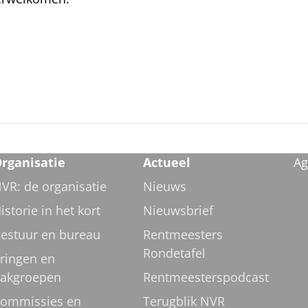
rganisatie
Actueel
Ag
VR: de organisatie
Nieuws
istorie in het kort
Nieuwsbrief
estuur en bureau
Rentmeesters
Rondetafel
ringen en
akgroepen
Rentmeesterspodcast
ommissies en
Terugblik NVR