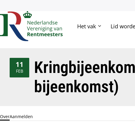
Hoofd
Het vak
Lid word
navigatie
Kringbijeenkom
11
2026
FEB
bijeenkomst)
Over
Aanmelden