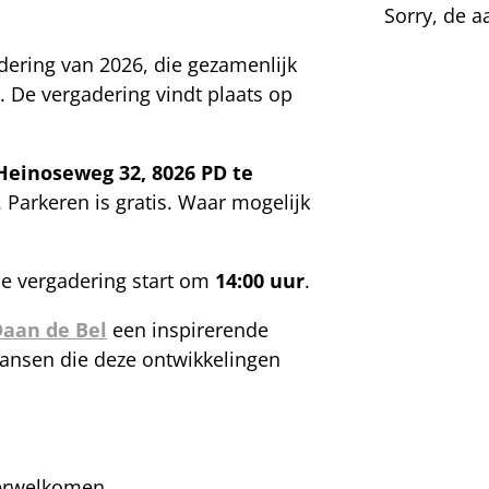
Aanmelden
Sorry, de a
adering van 2026, die gezamenlijk
 De vergadering vindt plaats op
Heinoseweg 32, 8026 PD te
. Parkeren is gratis. Waar mogelijk
De vergadering start om
14:00 uur
.
aan de Bel
een inspirerende
 kansen die deze ontwikkelingen
verwelkomen.