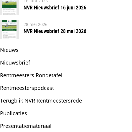
16 juni 2026
NVR Nieuwsbrief 16 juni 2026
28 mei 2026
NVR Nieuwsbrief 28 mei 2026
Subnavigatie
Nieuws
Nieuwsbrief
Rentmeesters Rondetafel
Rentmeesterspodcast
Terugblik NVR Rentmeestersrede
Publicaties
Presentatiemateriaal