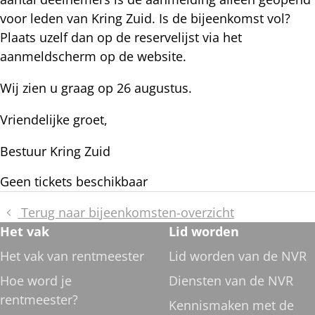
voor leden van Kring Zuid. Is de bijeenkomst vol?
Plaats uzelf dan op de reservelijst via het
aanmeldscherm op de website.
Wij zien u graag op 26 augustus.
Vriendelijke groet,
Bestuur Kring Zuid
Aanmelden
Geen tickets beschikbaar
Terug naar bijeenkomsten-overzicht
Footer
Het vak
Lid worden
navigatie
Het vak van rentmeester
Lid worden van de NVR
Hoe word je
Diensten van de NVR
rentmeester?
Kennismaken met de