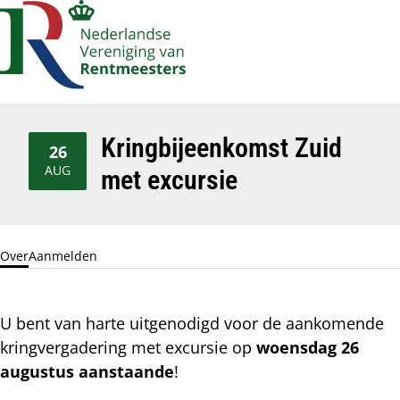
Account
Op
Zoek
me
navigatie
Kringbijeenkomst Zuid
26
2026
AUG
met excursie
Over
Aanmelden
U bent van harte uitgenodigd voor de aankomende
kringvergadering met excursie op
woensdag 26
augustus aanstaande
!