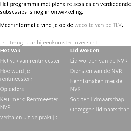
Het programma met plenaire sessies en verdiepende
subsessies is nog in ontwikkeling.
Meer informatie vind je op de
website van de TLV
.
Terug naar bijeenkomsten-overzicht
Footer
Het vak
Lid worden
navigatie
Het vak van rentmeester
Lid worden van de NVR
Hoe word je
Diensten van de NVR
rentmeester?
Kennismaken met de
Opleiders
NVR
Keurmerk: Rentmeester
Soorten lidmaatschap
NVR
Opzeggen lidmaatschap
Verhalen uit de praktijk