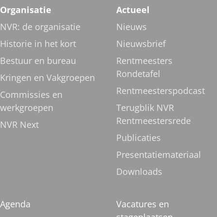
Organisatie
Actueel
NVR: de organisatie
Nieuws
Historie in het kort
Nieuwsbrief
Bestuur en bureau
Rentmeesters
Rondetafel
Kringen en Vakgroepen
Rentmeesterspodcast
Commissies en
werkgroepen
Terugblik NVR
Rentmeestersrede
NVR Next
Publicaties
Presentatiemateriaal
Downloads
Agenda
Vacatures en