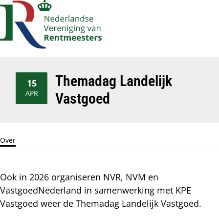
Account
Op
Zoek
me
navigatie
Themadag Landelijk
15
2026
APR
Vastgoed
Over
Ook in 2026 organiseren NVR, NVM en
VastgoedNederland in samenwerking met KPE
Vastgoed weer de Themadag Landelijk Vastgoed.