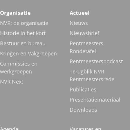
Organisatie
Actueel
NVR: de organisatie
Nieuws
Historie in het kort
Nieuwsbrief
Bestuur en bureau
Rentmeesters
Rondetafel
Kringen en Vakgroepen
Rentmeesterspodcast
Commissies en
werkgroepen
Terugblik NVR
Rentmeestersrede
NVR Next
Publicaties
Presentatiemateriaal
Downloads
Agenda
Vacatures en