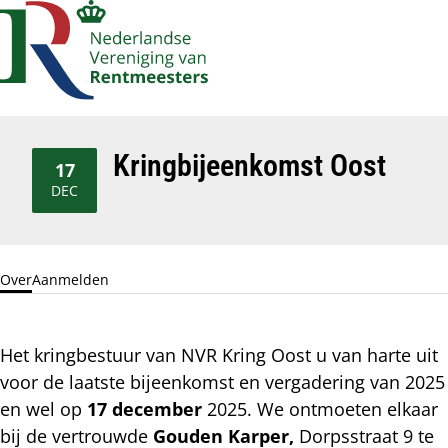
Account
Op
Zoek
me
navigatie
Kringbijeenkomst Oost
17
2025
DEC
Over
Aanmelden
Het kringbestuur van NVR Kring Oost u van harte uit
voor de laatste bijeenkomst en vergadering van 2025
en wel op
17 december
2025. We ontmoeten elkaar
bij de vertrouwde
Gouden Karper,
Dorpsstraat 9 te