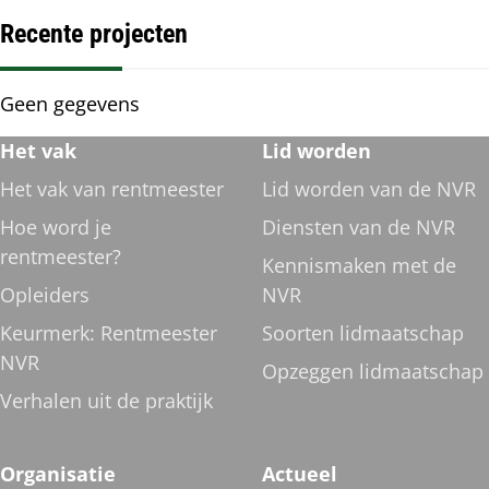
Recente projecten
Recente
Geen gegevens
projecten
Footer
Het vak
Lid worden
navigatie
Het vak van rentmeester
Lid worden van de NVR
Hoe word je
Diensten van de NVR
rentmeester?
Kennismaken met de
Opleiders
NVR
Keurmerk: Rentmeester
Soorten lidmaatschap
NVR
Opzeggen lidmaatschap
Verhalen uit de praktijk
Organisatie
Actueel