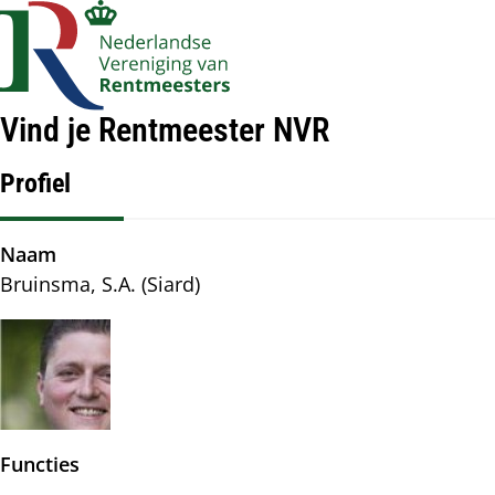
Account
Op
Zoek
me
navigatie
Vind je Rentmeester NVR
Profiel
Naam
Bruinsma, S.A. (Siard)
Afbeelding
Functies