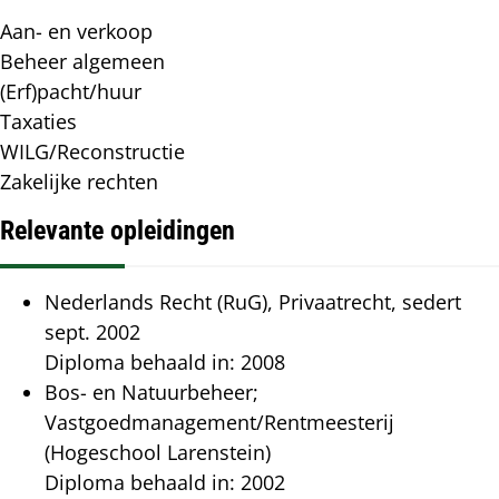
Specialisme(n)
Aan- en verkoop
Beheer algemeen
(Erf)pacht/huur
Taxaties
WILG/Reconstructie
Zakelijke rechten
Relevante opleidingen
Relevante
Nederlands Recht (RuG), Privaatrecht, sedert
opleidingen
sept. 2002
Diploma behaald in: 2008
Bos- en Natuurbeheer;
Vastgoedmanagement/Rentmeesterij
(Hogeschool Larenstein)
Diploma behaald in: 2002