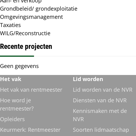
Specialisme(n)
Aan- en verkoop
Grondbeleid/ grondexploitatie
Omgevingsmanagement
Taxaties
WILG/Reconstructie
Recente projecten
Recente
Geen gegevens
projecten
Footer
Het vak
Lid worden
navigatie
Het vak van rentmeester
Lid worden van de NVR
Hoe word je
Diensten van de NVR
rentmeester?
Kennismaken met de
Opleiders
NVR
Keurmerk: Rentmeester
Soorten lidmaatschap