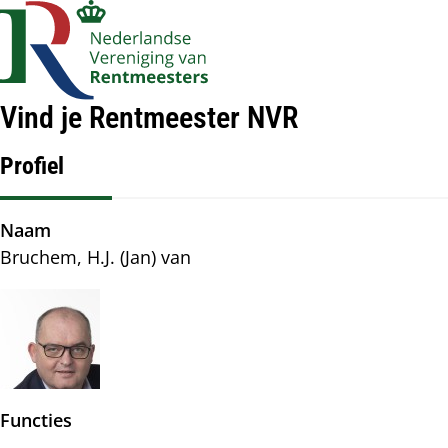
Account
Op
Zoek
me
navigatie
Vind je Rentmeester NVR
Profiel
Naam
Bruchem, H.J. (Jan) van
Afbeelding
Functies