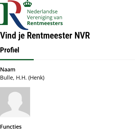
Account
Op
Zoek
me
navigatie
Vind je Rentmeester NVR
Profiel
Naam
Bulle, H.H. (Henk)
Afbeelding
Functies
-