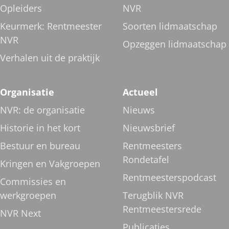
Opleiders
NVR
Keurmerk: Rentmeester
Soorten lidmaatschap
NVR
Opzeggen lidmaatschap
Verhalen uit de praktijk
Organisatie
Actueel
NVR: de organisatie
Nieuws
Historie in het kort
Nieuwsbrief
Bestuur en bureau
Rentmeesters
Rondetafel
Kringen en Vakgroepen
Rentmeesterspodcast
Commissies en
werkgroepen
Terugblik NVR
Rentmeestersrede
NVR Next
Publicaties