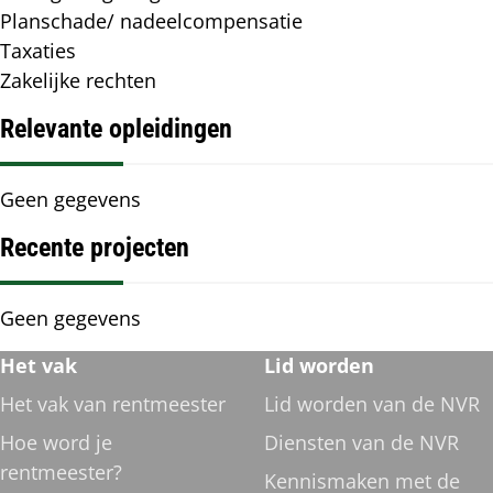
Planschade/ nadeelcompensatie
Taxaties
Zakelijke rechten
Relevante opleidingen
Relevante
Geen gegevens
opleidingen
Recente projecten
Recente
Geen gegevens
projecten
Footer
Het vak
Lid worden
navigatie
Het vak van rentmeester
Lid worden van de NVR
Hoe word je
Diensten van de NVR
rentmeester?
Kennismaken met de