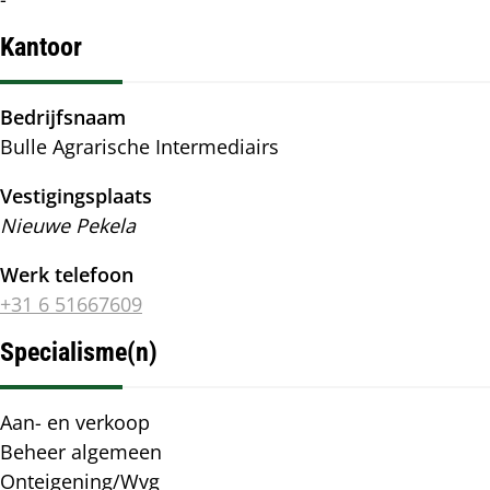
Kantoor
Bedrijfsnaam
Bulle Agrarische Intermediairs
Vestigingsplaats
Nieuwe Pekela
Werk telefoon
+31 6 51667609
Specialisme(n)
Specialisme(n)
Aan- en verkoop
Beheer algemeen
Onteigening/Wvg