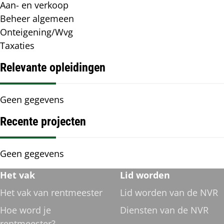
Specialisme(n)
Aan- en verkoop
Beheer algemeen
Onteigening/Wvg
Taxaties
Relevante opleidingen
Relevante
Geen gegevens
opleidingen
Recente projecten
Recente
Geen gegevens
projecten
Footer
Het vak
Lid worden
navigatie
Het vak van rentmeester
Lid worden van de NVR
Hoe word je
Diensten van de NVR
rentmeester?