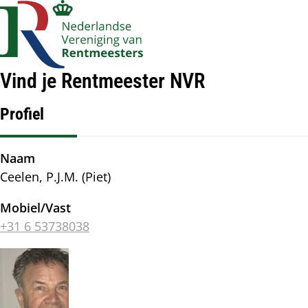
Account
Op
Zoek
me
navigatie
Vind je Rentmeester NVR
Profiel
Naam
Ceelen, P.J.M. (Piet)
Mobiel/Vast
+31 6 53738038
Afbeelding