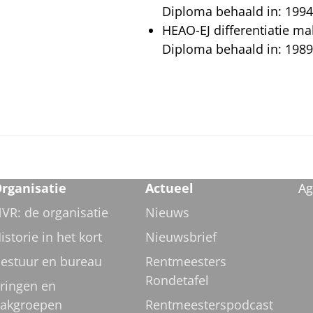
Diploma behaald in: 1994
HEAO-EJ differentiatie ma
Diploma behaald in: 1989
rganisatie
Actueel
Ag
VR: de organisatie
Nieuws
istorie in het kort
Nieuwsbrief
estuur en bureau
Rentmeesters
Rondetafel
ringen en
akgroepen
Rentmeesterspodcast