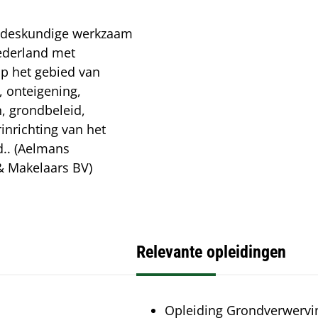
ndeskundige werkzaam
ederland met
op het gebied van
, onteigening,
, grondbeleid,
rinrichting van het
d.. (Aelmans
& Makelaars BV)
Relevante opleidingen
Relevante
Opleiding Grondverwervi
opleidingen