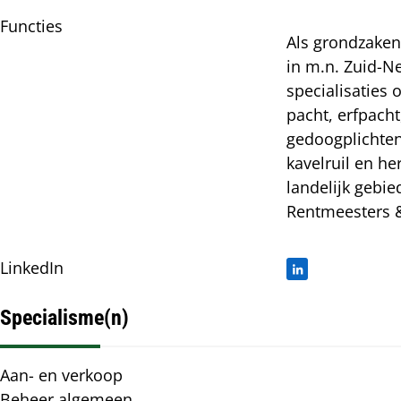
Functies
Als grondzake
in m.n. Zuid-N
specialisaties 
pacht, erfpacht
gedoogplichten
kavelruil en he
landelijk gebie
Rentmeesters 
LinkedIn
Specialisme(n)
Specialisme(n)
Aan- en verkoop
Beheer algemeen