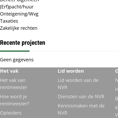
(Erf)pacht/huur
Onteigening/Wvg
Taxaties
Zakelijke rechten
Recente projecten
Recente
Geen gegevens
projecten
Footer
Het vak
Lid worden
O
navigatie
Het vak van
Lid worden van de
N
rentmeester
NVR
H
Hoe word je
Diensten van de NVR
B
rentmeester?
Kennismaken met de
K
Opleiders
NVR
V