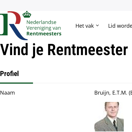
Hoofd
Het vak
Lid word
navigatie
Vind je Rentmeester
Profiel
Naam
Bruijn, E.T.M. 
Afbeelding