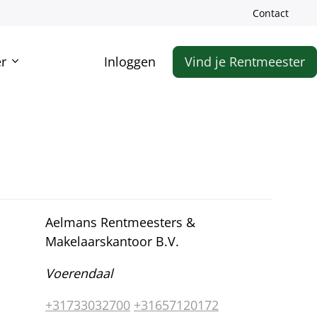
Meta
Contact
Zoe
navigatie
Secundaire
Account
r
Inloggen
Vind je Rentmeester
navigatie
navigatie
Aelmans Rentmeesters &
Makelaarskantoor B.V.
Voerendaal
+31733032700
+31657120172