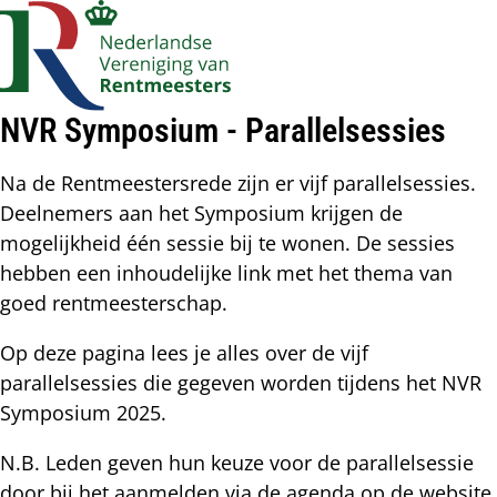
Account
Op
Zoek
me
navigatie
NVR Symposium - Parallelsessies
Na de Rentmeestersrede zijn er vijf parallelsessies.
Deelnemers aan het Symposium krijgen de
mogelijkheid één sessie bij te wonen. De sessies
hebben een inhoudelijke link met het thema van
goed rentmeesterschap.
Op deze pagina lees je alles over de vijf
parallelsessies die gegeven worden tijdens het NVR
Symposium 2025.
N.B. Leden geven hun keuze voor de parallelsessie
door bij het aanmelden via de agenda op de website.