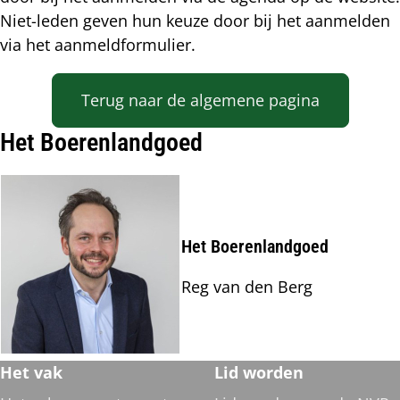
Niet-leden geven hun keuze door bij het aanmelden
via het aanmeldformulier.
Terug naar de algemene pagina
Het Boerenlandgoed
Het Boerenlandgoed
Reg van den Berg
Footer
Het vak
Lid worden
navigatie