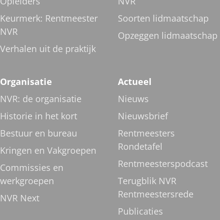
Opleiders
NVR
Keurmerk: Rentmeester
Soorten lidmaatschap
NVR
Opzeggen lidmaatschap
Verhalen uit de praktijk
Organisatie
Actueel
NVR: de organisatie
Nieuws
Historie in het kort
Nieuwsbrief
Bestuur en bureau
Rentmeesters
Rondetafel
Kringen en Vakgroepen
Rentmeesterspodcast
Commissies en
werkgroepen
Terugblik NVR
Rentmeestersrede
NVR Next
Publicaties