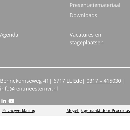
Presentatiemateriaal
Downloads
Agenda
Vacatures en
stageplaatsen
Bennekomseweg 41
6717 LL Ede
0317 – 415030
info@rentmeesternvr.nl
Ga
Ga
Footer
naar
naar
Privacyverklaring
Mogelijk gemaakt door Procurios
meta
LinkedIn
YouTube
navigatie