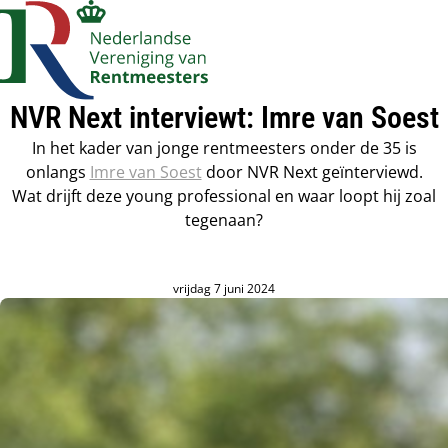
Account
Op
Zoek
me
navigatie
NVR Next interviewt: Imre van Soest
In het kader van jonge rentmeesters onder de 35 is
onlangs
Imre van Soest
door NVR Next geïnterviewd.
Wat drijft deze young professional en waar loopt hij zoal
tegenaan?
vrijdag 7 juni 2024