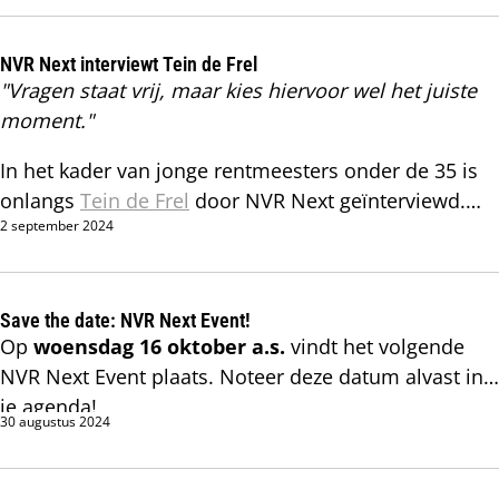
NVR Next interviewt Tein de Frel
"Vragen staat vrij, maar kies hiervoor wel het juiste
moment."
In het kader van jonge rentmeesters onder de 35 is
onlangs
Tein de Frel
door NVR Next geïnterviewd.
2 september 2024
Wat drijft deze young professional en waar loopt hij
zoal tegenaan?
Save the date: NVR Next Event!
Op
woensdag 16 oktober a.s.
vindt het volgende
NVR Next Event plaats. Noteer deze datum alvast in
je agenda!
30 augustus 2024