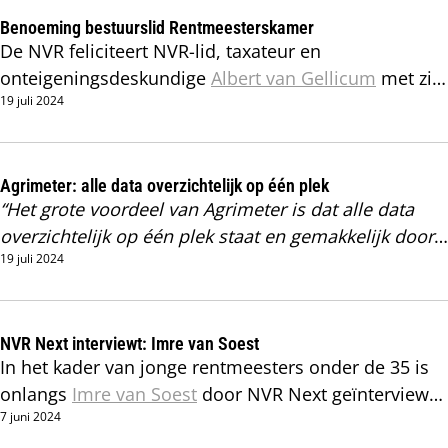
Benoeming bestuurslid Rentmeesterskamer
De NVR feliciteert NVR-lid, taxateur en
onteigeningsdeskundige
Albert van Gellicum
met zijn
19 juli 2024
benoeming tot bestuurslid van de stichting
Rentmeesterskamer.
Agrimeter: alle data overzichtelijk op één plek
“
Het grote voordeel van Agrimeter is dat alle data
overzichtelijk op één plek staat en gemakkelijk door
19 juli 2024
een gebruiker verrijkt kan worden. Verder is de
koppeling met Cyclomedia top”, aldus NVR-
bestuurslid
Jorrit Klein Braskamp
NVR Next interviewt: Imre van Soest
In het kader van jonge rentmeesters onder de 35 is
onlangs
Imre van Soest
door NVR Next geïnterviewd.
7 juni 2024
Wat drijft deze young professional en waar loopt hij