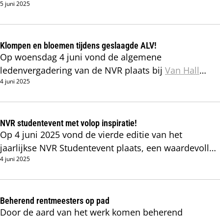
5 juni 2025
kwaliteitskeurmerk. Het logo met het Koninklijke
kroontje is daarvan het trotse symbool. We zijn daar
vanzelfsprekend bijzonder zuinig op.
Klompen en bloemen tijdens geslaagde ALV!
Op woensdag 4 juni vond de algemene
ledenvergadering van de NVR plaats bij
Van Hall
4 juni 2025
Larenstein University of Applied Sciences
in Velp.
NVR studentevent met volop inspiratie!
Op 4 juni 2025 vond de vierde editie van het
jaarlijkse NVR Studentevent plaats, een waardevolle
4 juni 2025
middag speciaal voor studenten en zij-instromers
die geïnteresseerd zijn in het vak van rentmeester.
Met ruim 50 studenten en 19 organisaties op de
stage- en banenmarkt was er volop gelegenheid om
Beherend rentmeesters op pad
Door de aard van het werk komen beherend
stagekansen te verkennen, vragen te stellen en