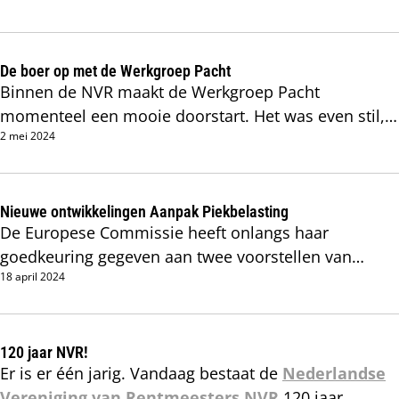
De boer op met de Werkgroep Pacht
Binnen de NVR maakt de Werkgroep Pacht
momenteel een mooie doorstart. Het was even stil,
2 mei 2024
ook in Den Haag, maar op alle fronten worden nu de
mouwen weer opgestroopt.
Nieuwe ontwikkelingen Aanpak Piekbelasting
De Europese Commissie heeft onlangs haar
goedkeuring gegeven aan twee voorstellen van
18 april 2024
Nederland in het kader van Aanpak piekbelasting.
120 jaar NVR!
Er is er één jarig. Vandaag bestaat de
Nederlandse
Vereniging van Rentmeesters NVR
120 jaar.