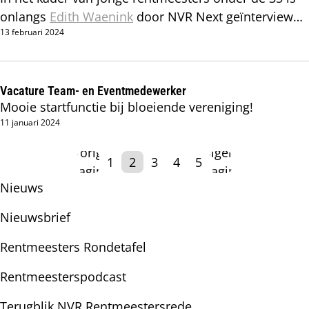
onlangs
Edith Waenink
door NVR Next geïnterviewd.
13 februari 2024
Wat drijft deze young professional en waar loopt zij
zoal tegenaan?
Vacature Team- en Eventmedewerker
Mooie startfunctie bij bloeiende vereniging!
11 januari 2024
Vorige
Volgende
1
2
3
4
5
pagina
pagina
Subnavigatie
Nieuws
Nieuwsbrief
Rentmeesters Rondetafel
Rentmeesterspodcast
Terugblik NVR Rentmeestersrede