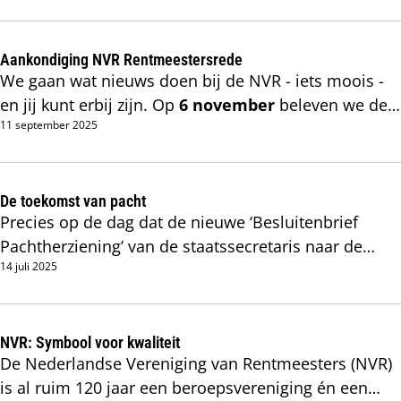
tot deskundigen in onteigening en
schadeloosstelling bijvoorbeeld. De NVR wil de
Aankondiging NVR Rentmeestersrede
verdieping en kennisuitwisseling in al deze
We gaan wat nieuws doen bij de NVR - iets moois -
specialismen in de toekomst stimuleren via
en jij kunt erbij zijn. Op
6 november
beleven we de
landelijke vakgroepen. De eerste Vakgroep, van en
11 september 2025
primeur van de jaarlijkse
NVR
voor beherend rentmeesters - en leden van de NVR
Rentmeestersrede
bij
De Duikenburg in Echteld
.
met belangstelling voor dit specialisme, krijgt
inmiddels serieus gestalte.
De toekomst van pacht
Precies op de dag dat de nieuwe ‘Besluitenbrief
Pachtherziening’ van de staatssecretaris naar de
14 juli 2025
Tweede Kamer is gestuurd, was de NVR op
werkbezoek bij het ministerie van Landbouw (LVVN)
in Den Haag.
NVR: Symbool voor kwaliteit
De Nederlandse Vereniging van Rentmeesters (NVR)
is al ruim 120 jaar een beroepsvereniging én een