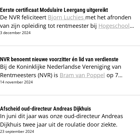
Eerste certificaat Modulaire Leergang uitgereikt
De NVR feliciteert
Bjorn Luchies
met het afronden
van zijn opleiding tot rentmeester bij
Hogeschool
3 december 2024
Van Hall Larenstein
(HVHL). Op donderdag 21
november jongstleden kreeg hij in Velp het
certificaat uitgereikt. Daarmee was hij de allereerste
deelnemer die deze nieuwe, parttime post-hbo
NVR benoemt nieuwe voorzitter én lid van verdienste
Bij de Koninklijke Nederlandse Vereniging van
opleiding met succes wist af te ronden.
Rentmeesters (NVR) is
Bram van Poppel
op 7
14 november 2024
november jongstleden benoemd tot voorzitter van
het bestuur. Hij volgt
Handert Scheffer
op, die door
de ALV van de NVR is benoemd tot Lid van
Verdienste.
Afscheid oud-directeur Andreas Dijkhuis
In juni dit jaar was onze oud-directeur Andreas
Dijkhuis twee jaar uit de roulatie door ziekte.
23 september 2024