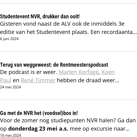
zoal tegenaan?
Studentevent NVR, drukker dan ooit!
Gisteren vond naast de ALV ook de inmiddels 3e
editie van het Studentevent plaats. Een recordaantal
6 juni 2024
van 55 studenten en zij-instromers heeft
deelgenomen aan deze dag.
Terug van weggeweest: de Rentmeesterspodcast
De podcast is er weer.
Marten Korfage
,
Koen
Paul
en
René Timmer
hebben de draad weer
24 mei 2024
opgepakt en een nieuwe aflevering staat inmiddels
online.
Ga met de NVR het (voedsel)bos in!
Voor de zomer nog studiepunten NVR halen? Ga dan
op
donderdag 23 mei a.s.
mee op excursie naar
16 mei 2024
voedselbos Ketelbroek.