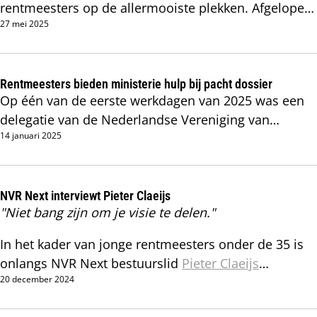
rentmeesters op de allermooiste plekken. Afgelopen
nieuwe connecties te leggen.
27 mei 2025
week beleefden 50 rentmeesters uit het hele land
een inspirerende en leerzame excursie van de NVR
in het Zuid-Limburgse heuvellandschap.
Rentmeesters bieden ministerie hulp bij pacht dossier
Op één van de eerste werkdagen van 2025 was een
delegatie van de Nederlandse Vereniging van
14 januari 2025
Rentmeesters (NVR) op bezoek bij het ministerie van
Landbouw (LVVN). Daar hebben we onze hulp
aangeboden en input gepresenteerd om bij te
dragen aan het toekomstige pachtstelsel, een
NVR Next interviewt Pieter Claeijs
"Niet bang zijn om je visie te delen."
actueel vraagstuk.
In het kader van jonge rentmeesters onder de 35 is
onlangs NVR Next bestuurslid
Pieter Claeijs
20 december 2024
geïnterviewd. Wat drijft deze young professional en
waar loopt hij zoal tegenaan?