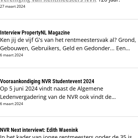
27 maart 2024
Interview PropertyNL Magazine
Ken jij de vijf G's van het rentmeestersvak al? Grond,
Gebouwen, Gebruikers, Geld en Gedonder... Een
6 maart 2024
karikatuur met een kern van waarheid.
Vooraankondiging NVR Studentevent 2024
Op 5 juni 2024 vindt naast de Algemene
Ledenvergadering van de NVR ook vindt de
6 maart 2024
inmiddels derde editie van het Studentevent plaats.
NVR Next interviewt: Edith Waenink
In het kader van jonge rentmeesters onder de 35 is