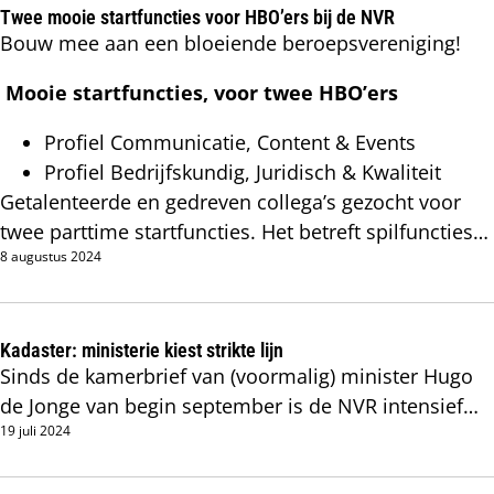
Twee mooie startfuncties voor HBO’ers bij de NVR
Bouw mee aan een bloeiende beroepsvereniging!
Mooie startfuncties, voor twee HBO’ers
Profiel Communicatie, Content & Events
Profiel Bedrijfskundig, Juridisch & Kwaliteit
Getalenteerde en gedreven collega’s gezocht voor
twee parttime startfuncties. Het betreft spilfuncties
8 augustus 2024
in een klein en professioneel team, bij onze
bloeiende beroepsvereniging. Met alle ruimte voor
groei en ontwikkeling.
Kadaster: ministerie kiest strikte lijn
Sinds de kamerbrief van (voormalig) minister Hugo
de Jonge van begin september is de NVR intensief
19 juli 2024
betrokken bij de inperkingen van het ‘zoeken op
naam’ in de openbare registers.